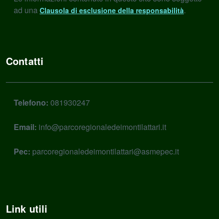
ad una
.
Clausola di esclusione della responsabilità
Contatti
Telefono:
081930247
Email:
info@parcoregionaledeimontilattari.it
Pec:
parcoregionaledeimontilattari@asmepec.it
Link utili