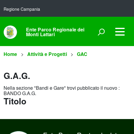
Regione Campania
Ente Parco Regionale dei
Monti Lattari
Home
Attività e Progetti
GAC
G.A.G.
Nella sezione "Bandi e Gare" trovi pubblicato il nuovo :
BANDO G.A.G.
Titolo