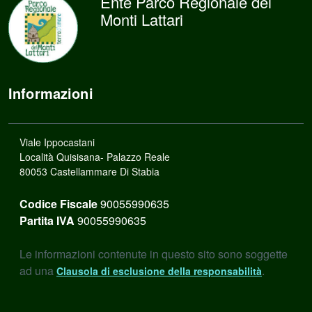
Ente Parco Regionale dei
Monti Lattari
Informazioni
Viale Ippocastani
Località Quisisana- Palazzo Reale
80053 Castellammare Di Stabia
Codice Fiscale
90055990635
Partita IVA
90055990635
Le informazioni contenute in questo sito sono soggette
ad una
.
Clausola di esclusione della responsabilità